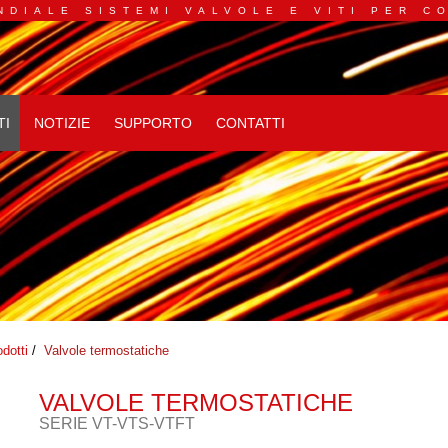
NDIALE SISTEMI VALVOLE E VITI PER C
TI
NOTIZIE
SUPPORTO
CONTATTI
odotti
/
Valvole termostatiche
VALVOLE TERMOSTATICHE
SERIE VT-VTS-VTFT