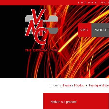
LEADER MO
VMC
PRODOT
Ti trovi in:
Home
/
Prodotti
/
Famiglie di pr
Notizie sui prodotti