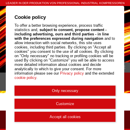
LEADER IN DER PRODUKTION VON PROFESSIONAL INDUSTRIAL KOMPRESSOREN
Cookie policy
To offer a better browsing experience, process traffic
statistics and,
subject to consent, propose content -
including advertising, ours and third parties - in line
with the preferences expressed during navigation
and to
allow interaction with social networks, this site uses
cookies, including third parties. By clicking on "Accept all
cookies" you consent to the use of all cookies. By clicking
on "Only necessary" no tracking or profiling cookies will be
used By clicking on "Customize" you will be able to access
more detailed information about cookies and decide
IT
EN
CN
DE
analytically to which to give your consent. For more
information please see our
Privacy policy
and the extended
cookie policy
.
Menu
Only necessary
You are in:
Startseite
/
Produkte
/
Produkt-Familien
/
Multibloecke
Customize
Accept all cookies
Menu di sezione